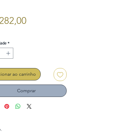
Preço
282,00
dade
*
ionar ao carrinho
Comprar
.