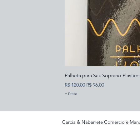
Palheta para Sax Soprano Plastire
Preço normal
Preço promocional
R$ 120,00
R$ 96,00
+ Frete
Garcia & Nabarrete Comercio e Manu