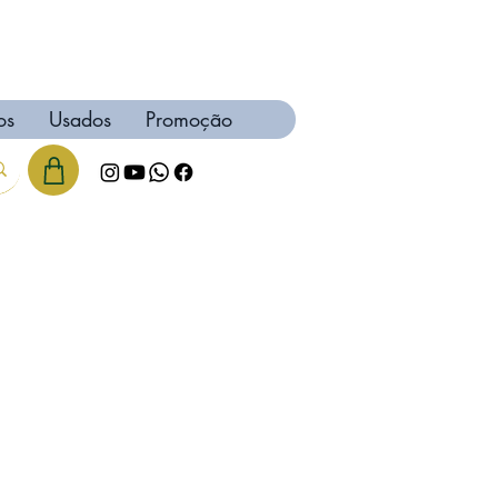
os
Usados
Promoção