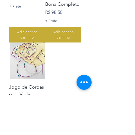
Bona Completo
+ Frete
Preço
R$ 98,50
+ Frete
Adicionar ao
Adicionar ao
carrinho
carrinho
Jogo de Cordas
para Violino
Mauro Calixto +
Corda Avulsa Mi
+ Corda Avulsa
Lá
Preço
R$ 50,00