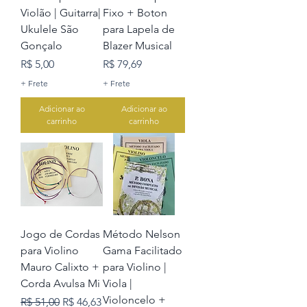
Violão | Guitarra|
Fixo + Boton
Ukulele São
para Lapela de
Gonçalo
Blazer Musical
Preço
Preço
R$ 5,00
R$ 79,69
+ Frete
+ Frete
Adicionar ao
Adicionar ao
carrinho
carrinho
Jogo de Cordas
Método Nelson
para Violino
Gama Facilitado
Mauro Calixto +
para Violino |
Corda Avulsa Mi
Viola |
Violoncelo +
Preço normal
Preço promocional
R$ 51,00
R$ 46,63