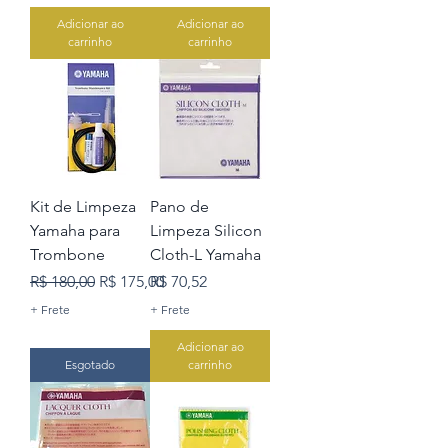
Adicionar ao
Adicionar ao
carrinho
carrinho
Kit de Limpeza
Pano de
Yamaha para
Limpeza Silicon
Trombone
Cloth-L Yamaha
Preço normal
Preço promocional
Preço
R$ 180,00
R$ 175,00
R$ 70,52
+ Frete
+ Frete
Adicionar ao
Esgotado
carrinho