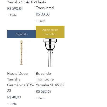
Yamaha SL 46 C2
Flauta
Transversal
Preço
R$ 590,84
Preço
R$ 30,00
+ Frete
+ Frete
Adicionar ao
Esgotado
carrinho
Flauta Doce
Bocal de
Yamaha
Trombone
Germânica YRS-
Yamaha SL 45 C2
23
Preço
R$ 582,69
Preço
R$ 48,00
+ Frete
+ Frete