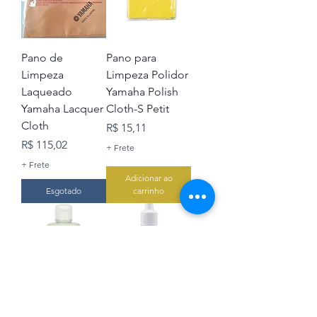
Pano de
Pano para
Limpeza
Limpeza Polidor
Laqueado
Yamaha Polish
Yamaha Lacquer
Cloth-S Petit
Cloth
Preço
R$ 15,11
Preço
R$ 115,02
+ Frete
+ Frete
Adicionar ao
Esgotado
carrinho
Polidor para
Lubrificante