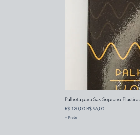
Palheta para Sax Soprano Plastire
Preço normal
Preço promocional
R$ 120,00
R$ 96,00
+ Frete