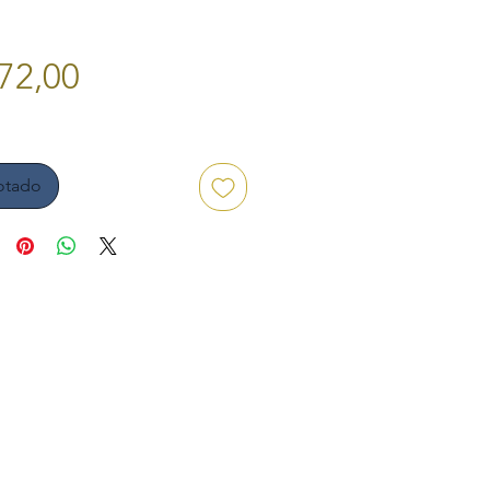
Preço
72,00
otado