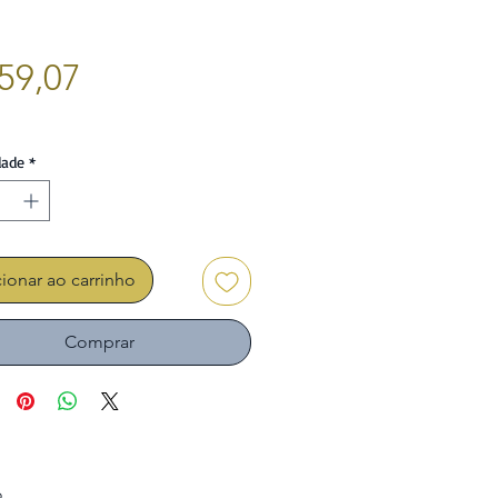
Preço
59,07
dade
*
ionar ao carrinho
Comprar
.