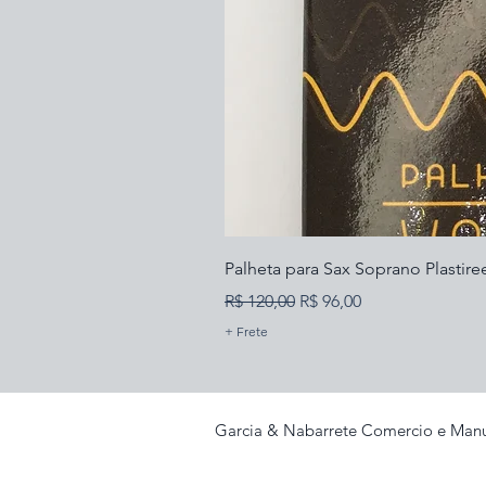
Palheta para Sax Soprano Plastire
Preço normal
Preço promocional
R$ 120,00
R$ 96,00
+ Frete
Garcia & Nabarrete Comercio e Manu