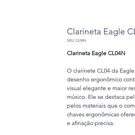
Clarineta Eagle 
SKU: CL04N
Clarineta Eagle CL04N
O clarinete CL04 da Eagle
desenho ergonômico cont
visual elegante e maior re
músico. Ele se destaca pe
pelos materiais que o co
chaves ergonômicas oferec
e aﬁnação precisa.