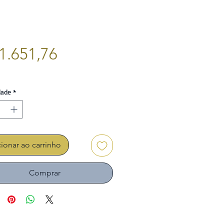
Preço
1.651,76
dade
*
ionar ao carrinho
Comprar