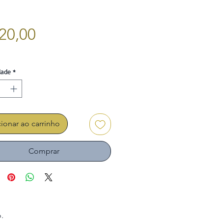
Preço
20,00
dade
*
ionar ao carrinho
Comprar
.