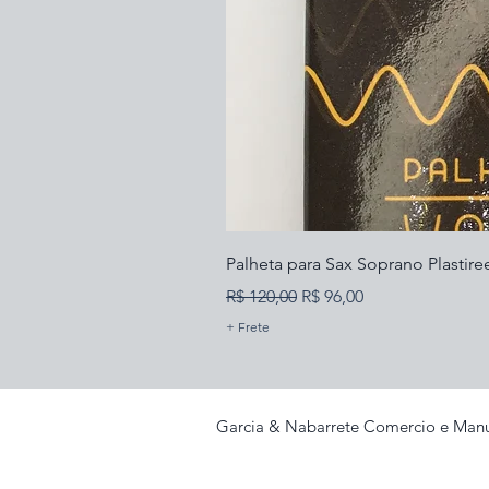
Palheta para Sax Soprano Plastire
Preço normal
Preço promocional
R$ 120,00
R$ 96,00
+ Frete
Garcia & Nabarrete Comercio e Manu