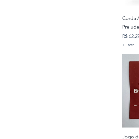
Corda A
Prelude
Preço
R$ 62,2
+ Frete
Jogo d