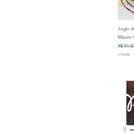
Jogo de
Mauro C
Preço 
R$ 51,0
+ Frete