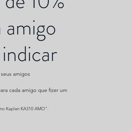
 de 10%
a amigo
indicar
e seus amigos
ra cada amigo que fizer um
lino Kaplan KA310 AMO".