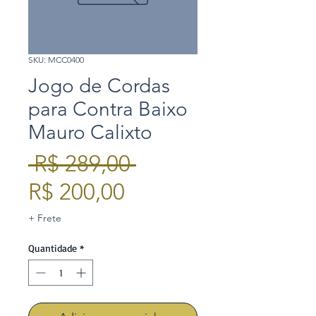
SKU: MCC0400
Jogo de Cordas
para Contra Baixo
Mauro Calixto
Preço
 R$ 289,00 
Preço
normal
R$ 200,00
promocional
+ Frete
Quantidade
*