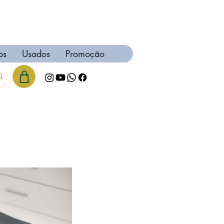
os
Usados
Promoção