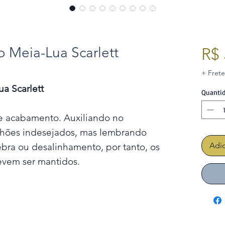
o Meia-Lua Scarlett
R$ 
+ Frete
ua Scarlett
Quanti
e acabamento. Auxiliando no
anhões indesejados, mas lembrando
Adic
ebra ou desalinhamento, por tanto, os
vem ser mantidos.