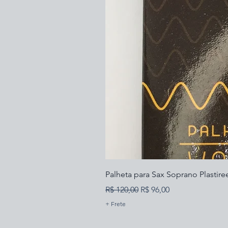
Palheta para Sax Soprano Plastire
Preço normal
Preço promocional
R$ 120,00
R$ 96,00
+ Frete