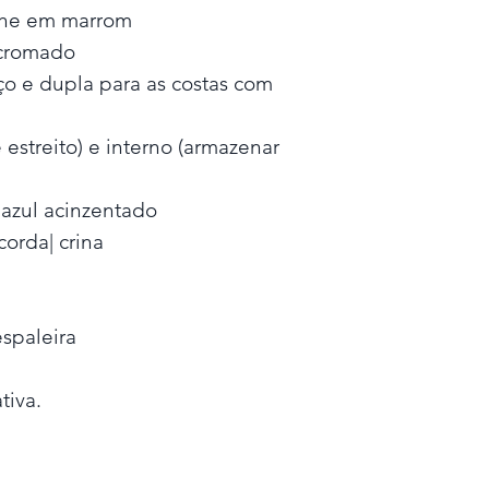
alhe em marrom
 cromado
ço e dupla para as costas com
 estreito) e interno (armazenar
 azul acinzentado
orda| crina
spaleira
tiva.