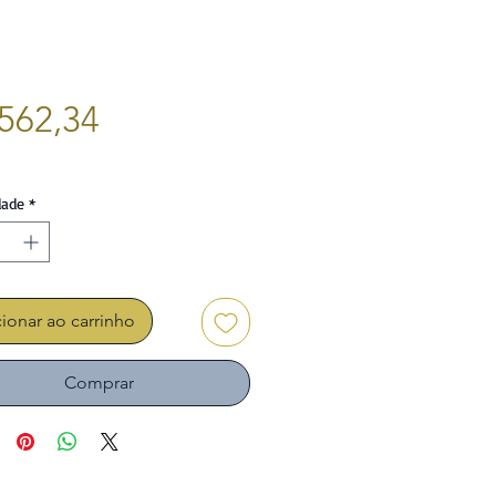
Preço
562,34
dade
*
ionar ao carrinho
Comprar