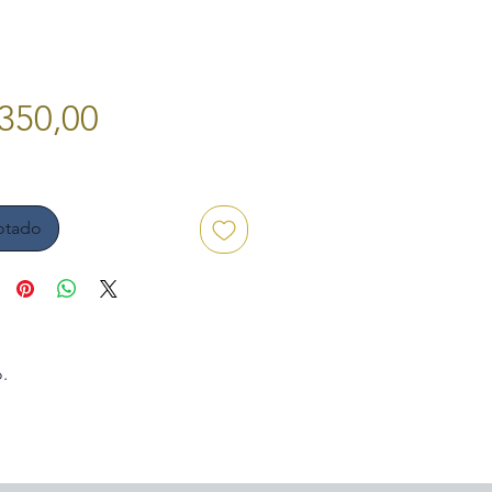
Preço
350,00
otado
.