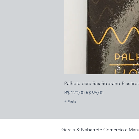
Palheta para Sax Soprano Plastire
Preço normal
Preço promocional
R$ 120,00
R$ 96,00
+ Frete
Garcia & Nabarrete Comercio e Manu