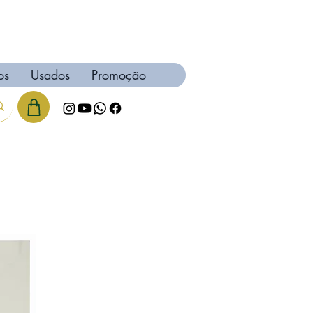
os
Usados
Promoção