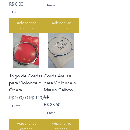
Preço
R$ 0,00
+ Frete
+ Frete
Adicionar ao
Adicionar ao
carrinho
carrinho
Jogo de Cordas
Corda Avulsa
para Violoncelo
para Violoncelo
Ópera
Mauro Calixto
LÁ
Preço normal
Preço promocional
R$ 200,00
R$ 140,00
Preço
R$ 23,50
+ Frete
+ Frete
Adicionar ao
Adicionar ao
carrinho
carrinho