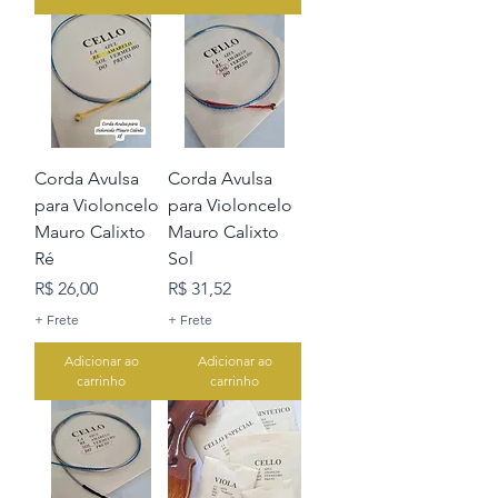
Corda Avulsa
Corda Avulsa
para Violoncelo
para Violoncelo
Mauro Calixto
Mauro Calixto
Ré
Sol
Preço
Preço
R$ 26,00
R$ 31,52
+ Frete
+ Frete
Adicionar ao
Adicionar ao
carrinho
carrinho