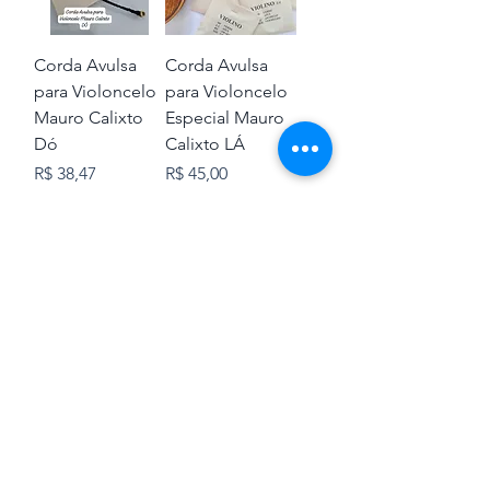
Corda Avulsa
Corda Avulsa
para Violoncelo
para Violoncelo
Mauro Calixto
Especial Mauro
Dó
Calixto LÁ
Preço
Preço
R$ 38,47
R$ 45,00
+ Frete
+ Frete
Adicionar ao
Adicionar ao
carrinho
carrinho
Corda Avulsa
Jogo de Cordas
para Violoncelo
para Violoncelo