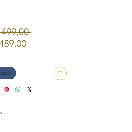
Preço
 499,00 
Preço
normal
489,00
promocional
otado
.